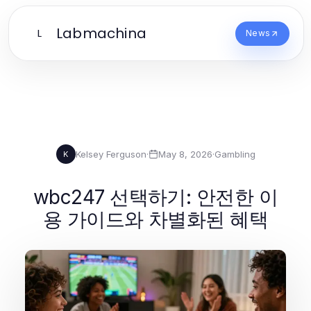
Labmachina
L
News
Kelsey Ferguson
·
May 8, 2026
·
Gambling
K
wbc247 선택하기: 안전한 이
용 가이드와 차별화된 혜택