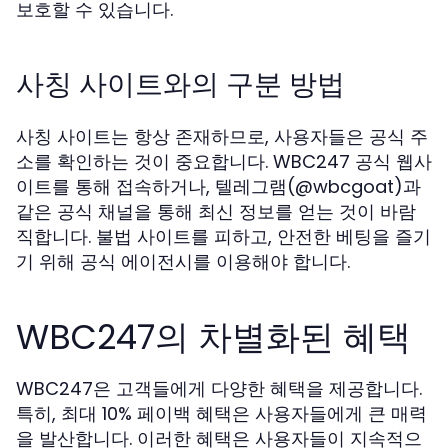
보호할 수 있습니다.
사칭 사이트와의 구분 방법
사칭 사이트는 항상 존재하므로, 사용자들은 공식 주
소를 확인하는 것이 중요합니다. WBC247 공식 웹사
이트를 통해 접속하거나, 텔레그램(@wbcgoat)과
같은 공식 채널을 통해 최신 정보를 얻는 것이 바람
직합니다. 불법 사이트를 피하고, 안전한 베팅을 즐기
기 위해 공식 에이전시를 이용해야 합니다.
WBC247의 차별화된 혜택
WBC247은 고객들에게 다양한 혜택을 제공합니다.
특히, 최대 10% 페이백 혜택은 사용자들에게 큰 매력
을 발산합니다. 이러한 혜택은 사용자들이 지속적으