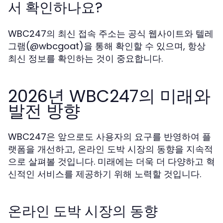
서 확인하나요?
WBC247의 최신 접속 주소는 공식 웹사이트와 텔레
그램(@wbcgoat)을 통해 확인할 수 있으며, 항상
최신 정보를 확인하는 것이 중요합니다.
2026년 WBC247의 미래와
발전 방향
WBC247은 앞으로도 사용자의 요구를 반영하여 플
랫폼을 개선하고, 온라인 도박 시장의 동향을 지속적
으로 살펴볼 것입니다. 미래에는 더욱 더 다양하고 혁
신적인 서비스를 제공하기 위해 노력할 것입니다.
온라인 도박 시장의 동향