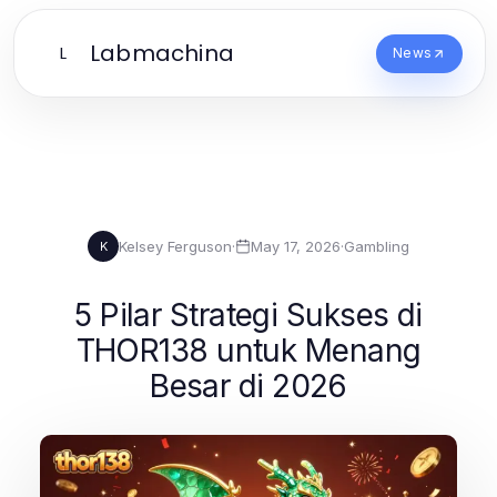
Labmachina
L
News
Kelsey Ferguson
·
May 17, 2026
·
Gambling
K
5 Pilar Strategi Sukses di
THOR138 untuk Menang
Besar di 2026