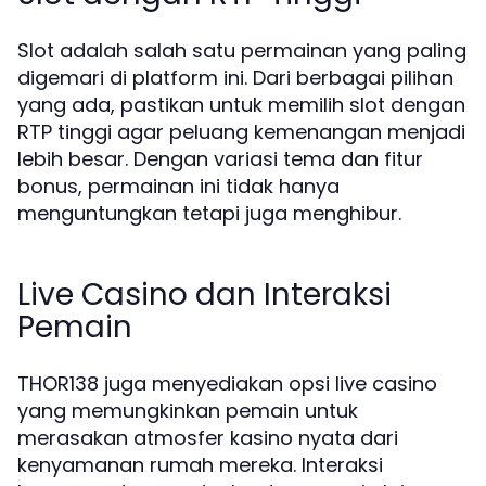
Slot adalah salah satu permainan yang paling
digemari di platform ini. Dari berbagai pilihan
yang ada, pastikan untuk memilih slot dengan
RTP tinggi agar peluang kemenangan menjadi
lebih besar. Dengan variasi tema dan fitur
bonus, permainan ini tidak hanya
menguntungkan tetapi juga menghibur.
Live Casino dan Interaksi
Pemain
THOR138 juga menyediakan opsi live casino
yang memungkinkan pemain untuk
merasakan atmosfer kasino nyata dari
kenyamanan rumah mereka. Interaksi