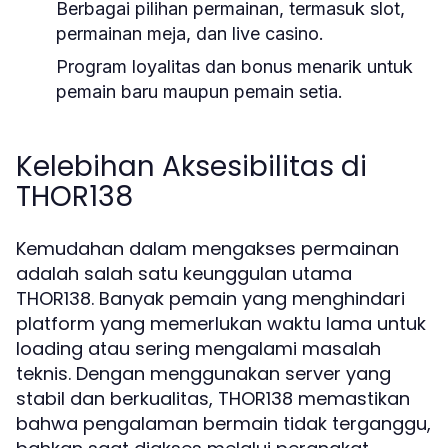
Berbagai pilihan permainan, termasuk slot,
permainan meja, dan live casino.
Program loyalitas dan bonus menarik untuk
pemain baru maupun pemain setia.
Kelebihan Aksesibilitas di
THOR138
Kemudahan dalam mengakses permainan
adalah salah satu keunggulan utama
THOR138. Banyak pemain yang menghindari
platform yang memerlukan waktu lama untuk
loading atau sering mengalami masalah
teknis. Dengan menggunakan server yang
stabil dan berkualitas, THOR138 memastikan
bahwa pengalaman bermain tidak terganggu,