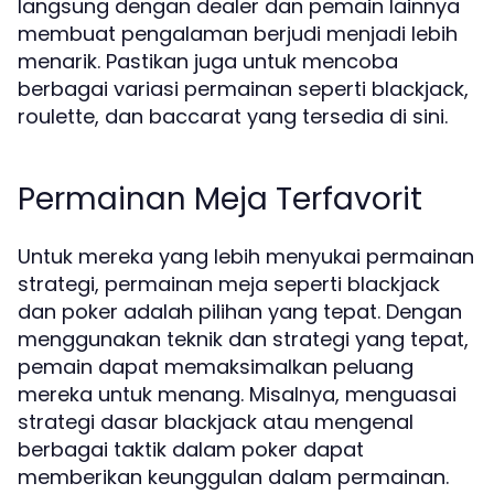
langsung dengan dealer dan pemain lainnya
membuat pengalaman berjudi menjadi lebih
menarik. Pastikan juga untuk mencoba
berbagai variasi permainan seperti blackjack,
roulette, dan baccarat yang tersedia di sini.
Permainan Meja Terfavorit
Untuk mereka yang lebih menyukai permainan
strategi, permainan meja seperti blackjack
dan poker adalah pilihan yang tepat. Dengan
menggunakan teknik dan strategi yang tepat,
pemain dapat memaksimalkan peluang
mereka untuk menang. Misalnya, menguasai
strategi dasar blackjack atau mengenal
berbagai taktik dalam poker dapat
memberikan keunggulan dalam permainan.