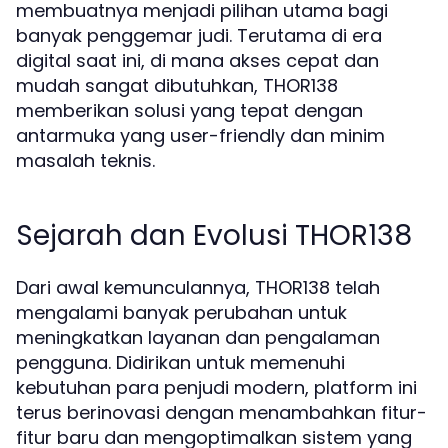
membuatnya menjadi pilihan utama bagi
banyak penggemar judi. Terutama di era
digital saat ini, di mana akses cepat dan
mudah sangat dibutuhkan, THOR138
memberikan solusi yang tepat dengan
antarmuka yang user-friendly dan minim
masalah teknis.
Sejarah dan Evolusi THOR138
Dari awal kemunculannya, THOR138 telah
mengalami banyak perubahan untuk
meningkatkan layanan dan pengalaman
pengguna. Didirikan untuk memenuhi
kebutuhan para penjudi modern, platform ini
terus berinovasi dengan menambahkan fitur-
fitur baru dan mengoptimalkan sistem yang