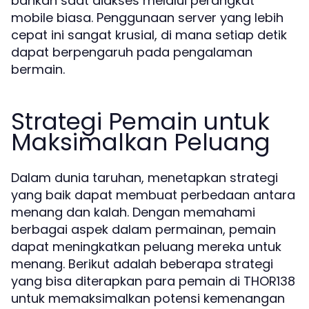
bahkan saat diakses melalui perangkat
mobile biasa. Penggunaan server yang lebih
cepat ini sangat krusial, di mana setiap detik
dapat berpengaruh pada pengalaman
bermain.
Strategi Pemain untuk
Maksimalkan Peluang
Dalam dunia taruhan, menetapkan strategi
yang baik dapat membuat perbedaan antara
menang dan kalah. Dengan memahami
berbagai aspek dalam permainan, pemain
dapat meningkatkan peluang mereka untuk
menang. Berikut adalah beberapa strategi
yang bisa diterapkan para pemain di THOR138
untuk memaksimalkan potensi kemenangan